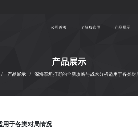
公司首页
了解J9官网
产品展示
产品展示
产品展示
深海泰坦打野的全新攻略与战术分析适用于各类对
适用于各类对局情况