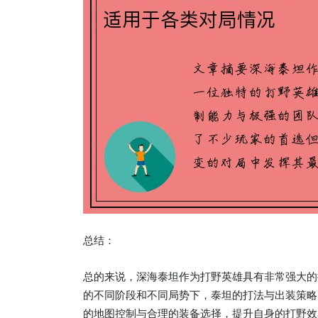
总结：
总的来说，深海泰坦作为打野英雄具有非常强大的
的不同阶段和不同局势下，泰坦的打法与出装策略
的地图控制与合理的装备选择，提升自身的打野效