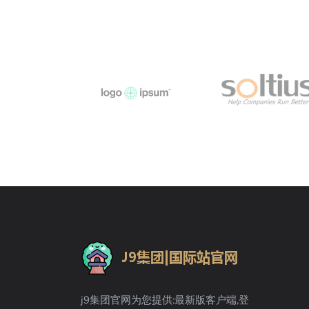
j9集团官网为您提供:最新版客户端,登