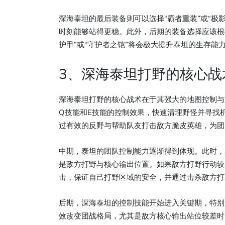
深海泰坦的最后装备则可以选择“霸者重装”或“极
时刻能够站得更稳。此外，后期的装备选择应该根
护甲”或“守护者之铠”将会极大提升泰坦的生存能
3、深海泰坦打野的核心战
深海泰坦打野的核心战术在于其强大的地图控制与
Q技能和E技能的控制效果，快速清理野怪并寻找
过有效的反野与帮助队友打击敌方脆皮英雄，为团
中期，泰坦的团队控制能力逐渐得到体现。此时，
是敌方打野与核心输出位置。如果敌方打野行动较
击，保证自己打野区域的安全，并通过击杀敌方打
后期，深海泰坦的控制技能开始进入关键期，特别
效改变团战格局，尤其是敌方核心输出站位较差时