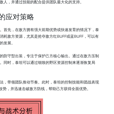
敌人，并通过技能的配合提供团队最大化的支持。
的应对策略
。首先，在敌方拥有强大前期优势或快速发育的情况下，泰
耗敌方资源，尤其是抢夺敌方红BUFF或蓝BUFF，可以有
的发展。
的防守型出装，专注于保护己方核心输出。通过在敌方压制
。同时，泰坦可以通过细致的野区资源控制来逐渐恢复局
法，带领团队推动节奏。此时，泰坦的控制技能和团战表现
起攻势，并迅速击破敌方防线，帮助己方获得全面优势。