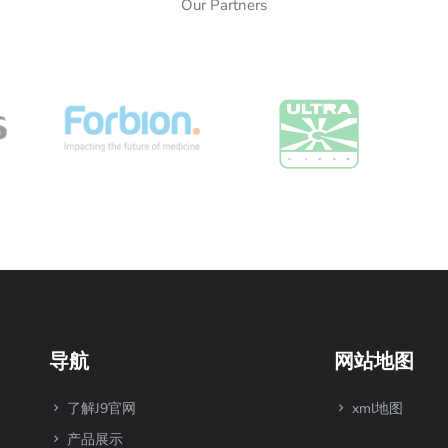
Our Partners
导航
网站地图
了解J9官网
xml地图
产品展示