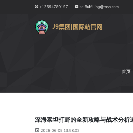
+13594780197
selffulfilling@msn.com
首页
深海泰坦打野的全新攻略与战术分析
2026-06-09 13:58:02