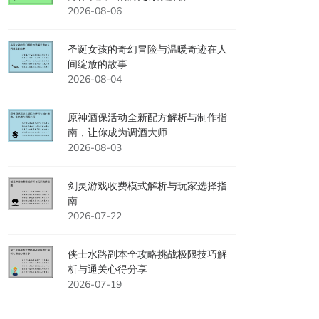
2026-08-06
圣诞女孩的奇幻冒险与温暖奇迹在人
间绽放的故事
2026-08-04
原神酒保活动全新配方解析与制作指
南，让你成为调酒大师
2026-08-03
剑灵游戏收费模式解析与玩家选择指
南
2026-07-22
侠士水路副本全攻略挑战极限技巧解
析与通关心得分享
2026-07-19