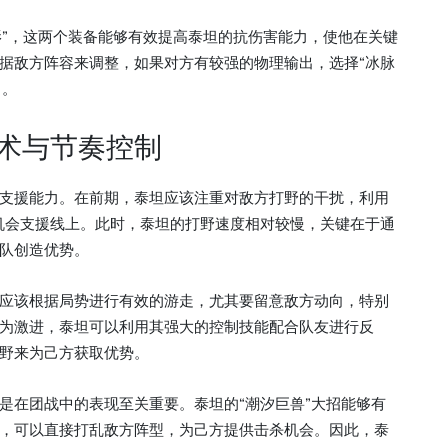
影”，这两个装备能够有效提高泰坦的抗伤害能力，使他在关键
据敌方阵容来调整，如果对方有较强的物理输出，选择“冰脉
力。
术与节奏控制
支援能力。在前期，泰坦应该注重对敌方打野的干扰，利用
机会支援线上。此时，泰坦的打野速度相对较慢，关键在于通
队创造优势。
应该根据局势进行有效的游走，尤其要留意敌方动向，特别
为激进，泰坦可以利用其强大的控制技能配合队友进行反
野来为己方获取优势。
是在团战中的表现至关重要。泰坦的“潮汐巨兽”大招能够有
，可以直接打乱敌方阵型，为己方提供击杀机会。因此，泰