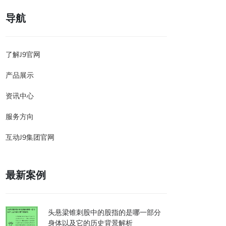
导航
了解J9官网
产品展示
资讯中心
服务方向
互动J9集团官网
最新案例
头悬梁锥刺股中的股指的是哪一部分
身体以及它的历史背景解析