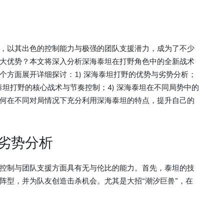
，以其出色的控制能力与极强的团队支援潜力，成为了不少
大优势？本文将深入分析深海泰坦在打野角色中的全新战术
个方面展开详细探讨：1) 深海泰坦打野的优势与劣势分析；
海泰坦打野的核心战术与节奏控制；4) 深海泰坦在不同局势中的
何在不同对局情况下充分利用深海泰坦的特点，提升自己的
劣势分析
控制与团队支援方面具有无与伦比的能力。首先，泰坦的技
阵型，并为队友创造击杀机会。尤其是大招“潮汐巨兽”，在