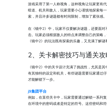
游戏采用了第一人称视角，这种视角让玩家更有代
暗道、机关和敌人，玩家需要小心谨慎地探索每一
索，并且许多谜题都有时间限制，增加了紧张感。
在《镜中2》中，玩家不仅要解决谜题，还要面对
击。玩家必须根据敌人的特点来调整自己的策略，
《镜中2》的玩法既有探索的乐趣，又充满了解谜
2、关卡解密技巧与通关攻
《镜中2》中的关卡设计充满了挑战性，尤其是其
有其独特的设定和机关，有些谜题需要玩家通过仔
才能解锁下一步。
j9集团平台
例如，在某些关卡中，玩家需要通过解锁一系列复
在环境中的密码或者是特定的符号。这些密码和符