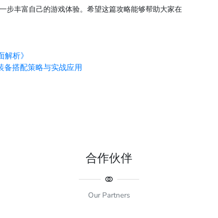
一步丰富自己的游戏体验。希望这篇攻略能够帮助大家在
面解析》
装备搭配策略与实战应用
合作伙伴
Our Partners