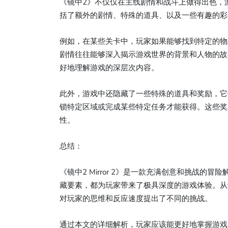
《镜中2》不仅仅在主线剧情和战斗上做得出色，
括了额外的剧情、特殊的道具、以及一些有趣的彩
例如，在某些关卡中，玩家如果能够找到特定的物
剧情往往能够深入揭示游戏世界的背景和人物的故
好地理解游戏的深层次内容。
此外，游戏中还隐藏了一些特殊的道具和奖励，它
锁特定区域或完成某些特定任务才能获得。这些奖
性。
总结：
《镜中2 Mirror 2》是一款充满创意和挑战
藏要素，都为玩家带来了极具深度的游戏体验。从
对玩家的思维和反应速度提出了不同的挑战。
通过本文的详细解析，玩家应该能更好地掌握游戏