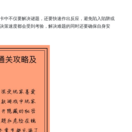
卡中不仅要解决谜题，还要快速作出反应，避免陷入陷阱或
决策速度都会受到考验，解决难题的同时还要确保自身安