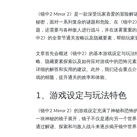
《镜中2 Mirror 2》是一款深受玩家喜爱的
秘密，面对一系列复杂的谜题和危险。在《镜中2
题，还需要与各种敌人进行战斗，并在迷雾重重的
中2》的全章节通关攻略以及隐藏要素，帮助玩家
文章首先会概述《镜中2》的基本游戏设定与玩法
略、隐藏要素探索以及如何应对游戏中的恐怖元素
详细的解答和实用的建议。此外，我们还会重点介
戏的精髓，提升通关的效率和体验。
1、游戏设定与玩法特色
《镜中2 Mirror 2》的游戏设定充满了神秘
一块神秘的镜子展开，镜子不仅是通向另一个世界
通过解谜、探索和与敌人战斗来逐步揭开镜中世界