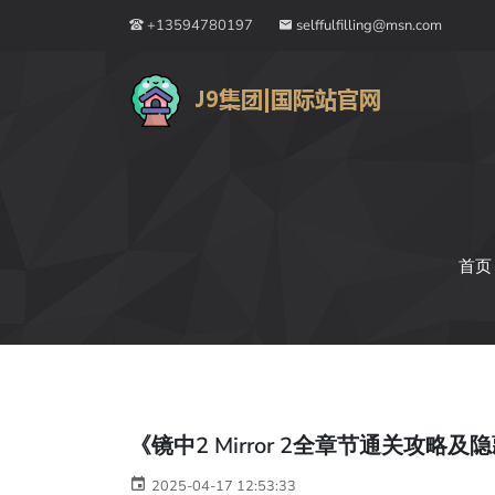
+13594780197
selffulfilling@msn.com
首页
《镜中2 Mirror 2全章节通关攻略
2025-04-17 12:53:33