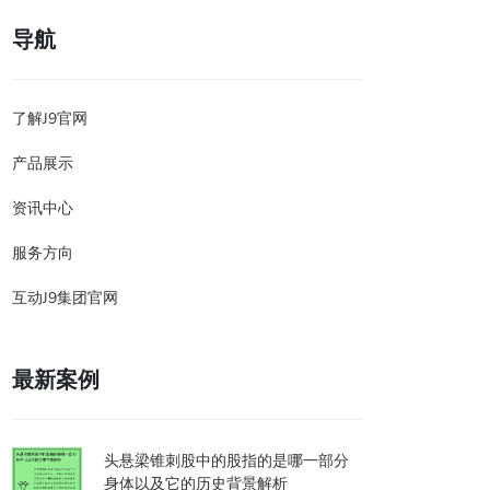
导航
了解J9官网
产品展示
资讯中心
服务方向
互动J9集团官网
最新案例
头悬梁锥刺股中的股指的是哪一部分
身体以及它的历史背景解析