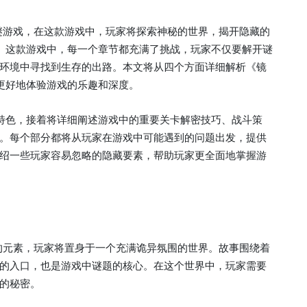
冒险解谜游戏，在这款游戏中，玩家将探索神秘的世界，揭开隐藏的
》这款游戏中，每一个章节都充满了挑战，玩家不仅要解开谜
环境中寻找到生存的出路。本文将从四个方面详细解析《镜
更好地体验游戏的乐趣和深度。
特色，接着将详细阐述游戏中的重要关卡解密技巧、战斗策
。每个部分都将从玩家在游戏中可能遇到的问题出发，提供
绍一些玩家容易忽略的隐藏要素，帮助玩家更全面地掌握游
和恐怖的元素，玩家将置身于一个充满诡异氛围的世界。故事围绕着
的入口，也是游戏中谜题的核心。在这个世界中，玩家需要
的秘密。