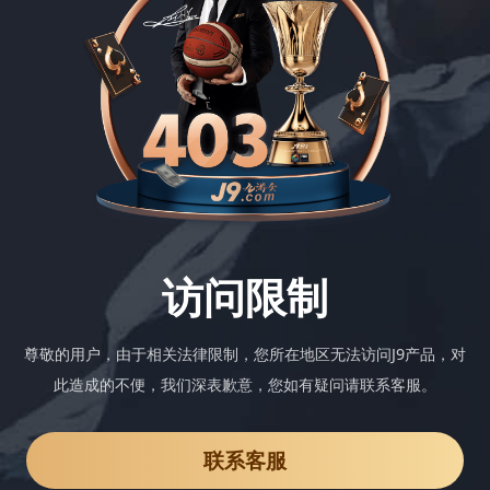
访问限制
尊敬的用户，由于相关法律限制，您所在地区无法访问J9产品，对
此造成的不便，我们深表歉意，您如有疑问请联系客服。
联系客服