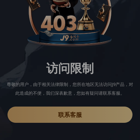
访问限制
尊敬的用户，由于相关法律限制，您所在地区无法访问J9产品，对
此造成的不便，我们深表歉意，您如有疑问请联系客服。
联系客服