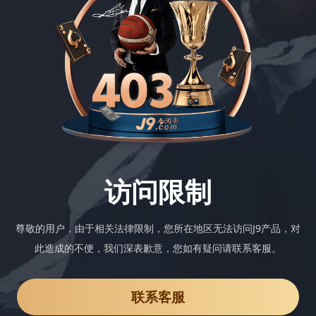
访问限制
尊敬的用户，由于相关法律限制，您所在地区无法访问J9产品，对
此造成的不便，我们深表歉意，您如有疑问请联系客服。
联系客服